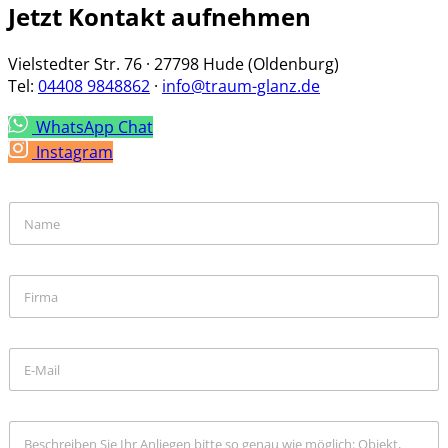
Jetzt Kontakt aufnehmen
Vielstedter Str. 76 · 27798 Hude (Oldenburg)
Tel:
04408 9848862
·
info@traum-glanz.de
WhatsApp Chat
Instagram
*
N
N
a
a
m
m
e
e
U
*
N
n
a
t
m
e
e
E
r
-
n
M
e
a
h
B
i
m
e