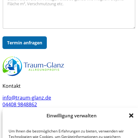
l
e
s
*
n
c
h
r
e
i
b
Termin anfragen
u
n
g
Kontakt
info@traum-glanz.de
04408 9848862
Einwilligung verwalten
Um Ihnen die bestmöglichen Erfahrungen zu bieten, verwenden wir
Navigation
Technologien wie Cookies, um Geräteinformationen zu speichern