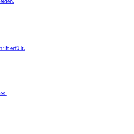
eiden.
ft erfüllt.
es.