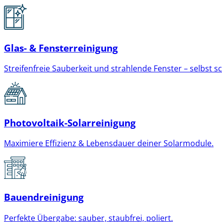
Glas- & Fensterreinigung
Streifenfreie Sauberkeit und strahlende Fenster – selbst s
Photovoltaik-Solarreinigung
Maximiere Effizienz & Lebensdauer deiner Solarmodule.
Bauendreinigung
Perfekte Übergabe: sauber, staubfrei, poliert.