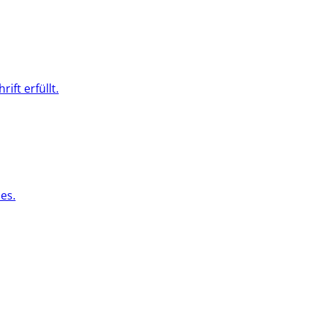
ft erfüllt.
es.