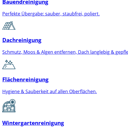
Bauendreinigung
Perfekte Übergabe: sauber, staubfrei, poliert.
Dachreinigung
Schmutz, Moos & Algen entfernen, Dach langlebig & gepfle
Flächenreinigung
Hygiene & Sauberkeit auf allen Oberflächen.
Wintergartenreinigung